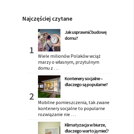
Najczęściej czytane
Jak usprawnić budowę
domu?
Wiele milionów Polaków wciąż
marzy o własnym, przytulnym
domu z …
Kontenery socjalne –
dlaczego są popularne?
Mobilne pomieszczenia, tak zwane
kontenery socjalne to popularne
rozwiązanie nie …
Klimatyzacja w biurze,
dlaczego warto ją mieć?