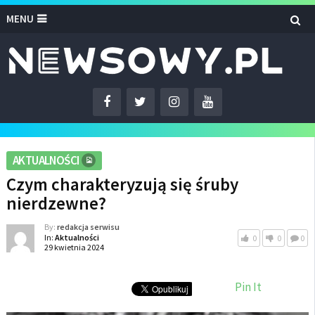
MENU
AKTUALNOŚCI
Czym charakteryzują się śruby
nierdzewne?
By:
redakcja serwisu
In:
Aktualności
0
0
0
29 kwietnia 2024
Pin It