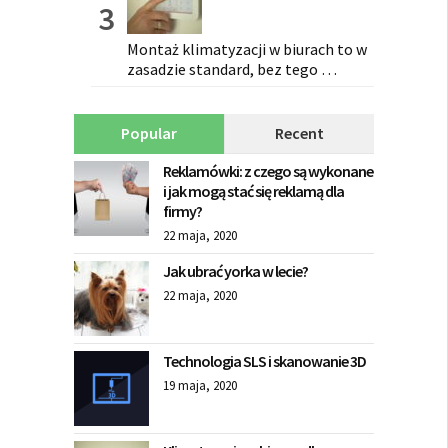
Montaż klimatyzacji w biurach to w
zasadzie standard, bez tego …
Popular
Recent
Reklamówki: z czego są wykonane
i jak mogą stać się reklamą dla
firmy?
22 maja, 2020
Jak ubrać yorka w lecie?
22 maja, 2020
Technologia SLS i skanowanie 3D
19 maja, 2020