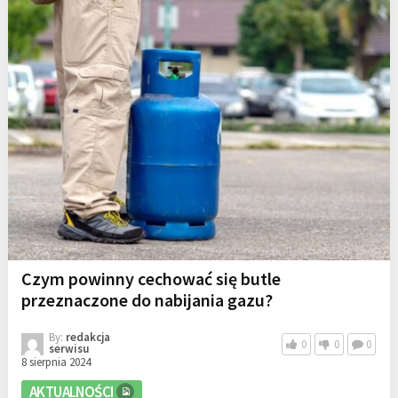
Czym powinny cechować się butle
przeznaczone do nabijania gazu?
By:
redakcja
0
0
0
serwisu
8 sierpnia 2024
AKTUALNOŚCI