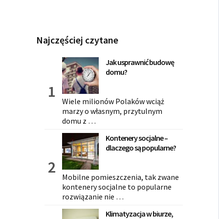
Najczęściej czytane
Jak usprawnić budowę
domu?
Wiele milionów Polaków wciąż
marzy o własnym, przytulnym
domu z …
Kontenery socjalne –
dlaczego są popularne?
Mobilne pomieszczenia, tak zwane
kontenery socjalne to popularne
rozwiązanie nie …
Klimatyzacja w biurze,