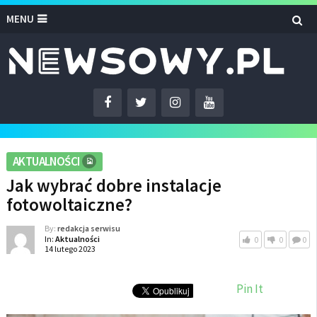
MENU
AKTUALNOŚCI
Jak wybrać dobre instalacje
fotowoltaiczne?
By:
redakcja serwisu
In:
Aktualności
0
0
0
14 lutego 2023
Pin It