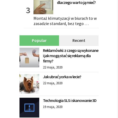
dlaczego warto ją mieć?
Montaż klimatyzacji w biurach to w
zasadzie standard, bez tego …
Popular
Recent
Reklamówki: z czego są wykonane
i jak mogą stać się reklamą dla
firmy?
22 maja, 2020
Jak ubrać yorka w lecie?
22 maja, 2020
Technologia SLS i skanowanie 3D
19 maja, 2020