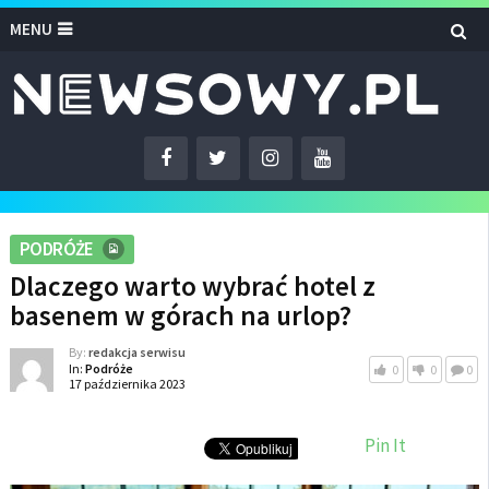
MENU
PODRÓŻE
Dlaczego warto wybrać hotel z
basenem w górach na urlop?
By:
redakcja serwisu
In:
Podróże
0
0
0
17 października 2023
Pin It