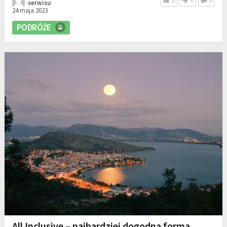
0
0
0
serwisu
24 maja 2023
PODRÓŻE
All Inclusive – najbardziej dogodna forma