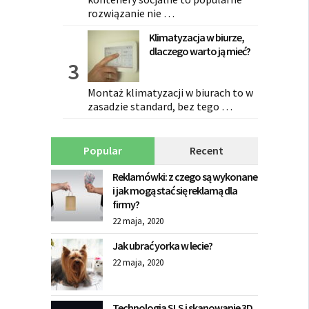
rozwiązanie nie …
Klimatyzacja w biurze,
dlaczego warto ją mieć?
Montaż klimatyzacji w biurach to w
zasadzie standard, bez tego …
Popular
Recent
Reklamówki: z czego są wykonane
i jak mogą stać się reklamą dla
firmy?
22 maja, 2020
Jak ubrać yorka w lecie?
22 maja, 2020
Technologia SLS i skanowanie 3D