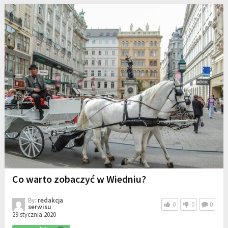
Co warto zobaczyć w Wiedniu?
By:
redakcja
0
0
0
serwisu
29 stycznia 2020