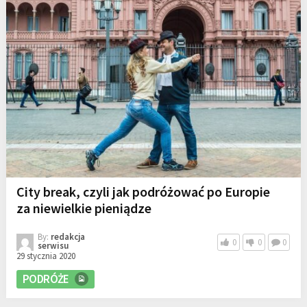
City break, czyli jak podróżować po Europie
za niewielkie pieniądze
By:
redakcja
0
0
0
serwisu
29 stycznia 2020
PODRÓŻE