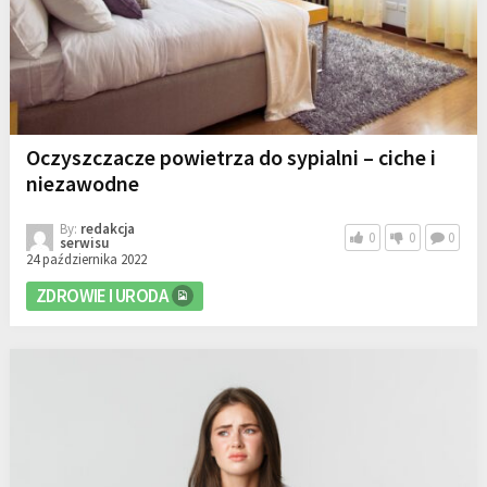
Oczyszczacze powietrza do sypialni – ciche i
niezawodne
By:
redakcja
0
0
0
serwisu
24 października 2022
ZDROWIE I URODA