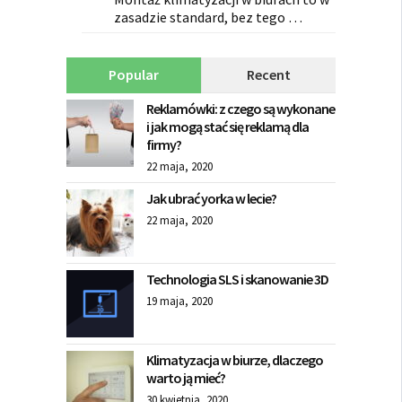
zasadzie standard, bez tego …
Popular
Recent
Reklamówki: z czego są wykonane
i jak mogą stać się reklamą dla
firmy?
22 maja, 2020
Jak ubrać yorka w lecie?
22 maja, 2020
Technologia SLS i skanowanie 3D
19 maja, 2020
Klimatyzacja w biurze, dlaczego
warto ją mieć?
30 kwietnia, 2020