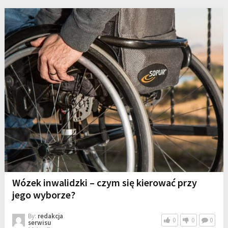
Wózek inwalidzki – czym się kierować przy
jego wyborze?
By:
redakcja
0
0
0
serwisu