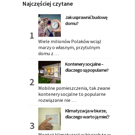
Najczęściej czytane
Jak usprawnić budowę
domu?
Wiele milionów Polaków wciąż
marzy o własnym, przytulnym
domu z …
Kontenery socjalne –
dlaczego są popularne?
Mobilne pomieszczenia, tak zwane
kontenery socjalne to popularne
rozwiązanie nie …
Klimatyzacja w biurze,
dlaczego warto ją mieć?
Montaż klimatyzacji w biurach to w