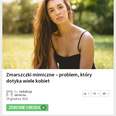
Zmarszczki mimiczne – problem, który
dotyka wiele kobiet
By:
redakcja
0
0
0
serwisu
29 grudnia 2021
ZDROWIE I URODA