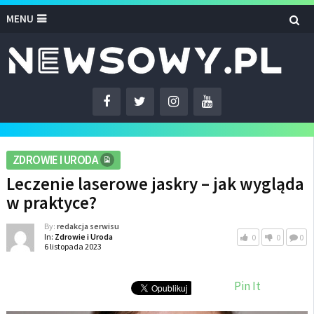
MENU
ZDROWIE I URODA
Leczenie laserowe jaskry – jak wygląda
w praktyce?
By:
redakcja serwisu
In:
Zdrowie i Uroda
0
0
0
6 listopada 2023
Pin It